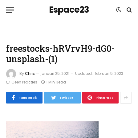
Espace23
freestocks-hRVrvH9-dG0-
unsplash-(1)
By
Chris
januari 25, 2021
Updated:
februari 5, 2023
Geen reacties
1 Min Read
Facebook
Twitter
Pinterest