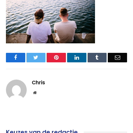
Facebook
Twitter
Pinterest
LinkedIn
Tumblr
Email
Chris
Website
Keuzes van de redactie